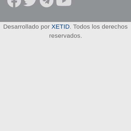
R
E
D
E
Desarrollado por
XETID
. Todos los derechos
S
reservados.
S
O
C
I
A
L
E
S