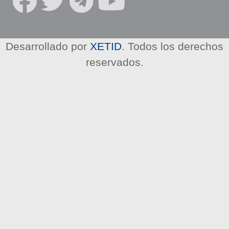
R
E
D
E
Desarrollado por
XETID
. Todos los derechos
S
reservados.
S
O
C
I
A
L
E
S