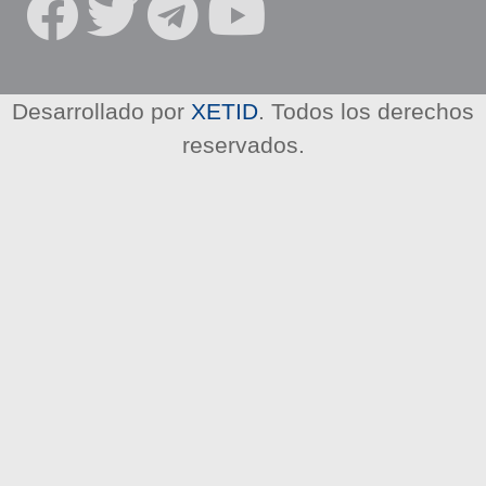
R
E
D
E
Desarrollado por
XETID
. Todos los derechos
S
reservados.
S
O
C
I
A
L
E
S