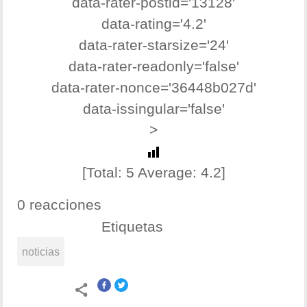
data-rater-postid='13128'
data-rating='4.2'
data-rater-starsize='24'
data-rater-readonly='false'
data-rater-nonce='36448b027d'
data-issingular='false'
>
[Total:
5
Average:
4.2
]
0 reacciones
Etiquetas
noticias