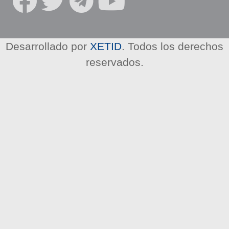
R
E
D
E
Desarrollado por
XETID
. Todos los derechos
S
reservados.
S
O
C
I
A
L
E
S