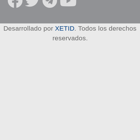
R
E
D
E
Desarrollado por
XETID
. Todos los derechos
S
reservados.
S
O
C
I
A
L
E
S