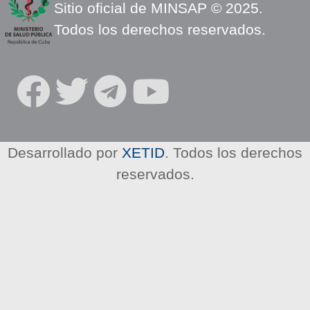
Sitio oficial de MINSAP © 2025.
Todos los derechos reservados.
S
O
C
I
Desarrollado por
XETID
. Todos los derechos
A
reservados.
L
N
E
T
W
O
R
K