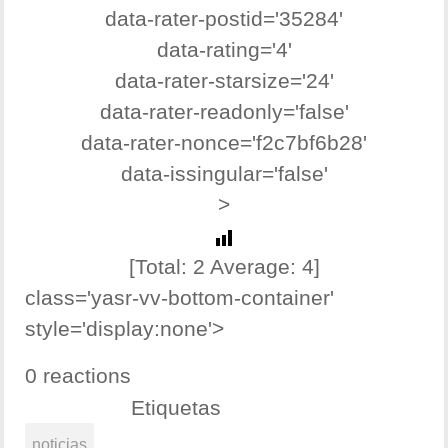
data-rater-postid='35284'
data-rating='4'
data-rater-starsize='24'
data-rater-readonly='false'
data-rater-nonce='f2c7bf6b28'
data-issingular='false'
>
[Total:
2
Average:
4
]
class='yasr-vv-bottom-container'
style='display:none'>
0 reactions
Etiquetas
noticias