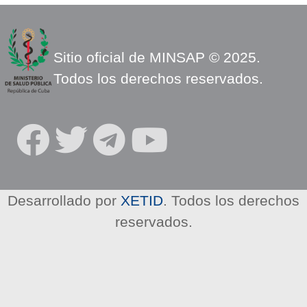
Sitio oficial de MINSAP © 2025.
Todos los derechos reservados.
S
O
C
I
Desarrollado por
XETID
. Todos los derechos
A
reservados.
L
N
E
T
W