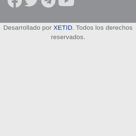
R
E
D
E
Desarrollado por
XETID
. Todos los derechos
S
reservados.
S
O
C
I
A
L
E
S