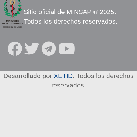
Sitio oficial de MINSAP © 2025.
Todos los derechos reservados.
S
O
C
I
Desarrollado por
XETID
. Todos los derechos
A
reservados.
L
N
E
T
W
O
R