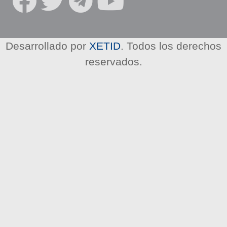
R
E
D
E
Desarrollado por
XETID
. Todos los derechos
S
reservados.
S
O
C
I
A
L
E
S