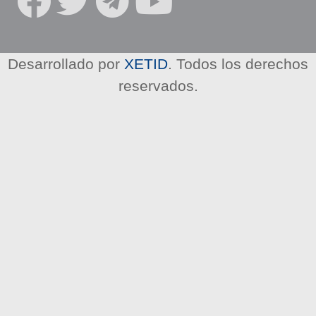
R
E
D
E
Desarrollado por
XETID
. Todos los derechos
S
reservados.
S
O
C
I
A
L
E
S