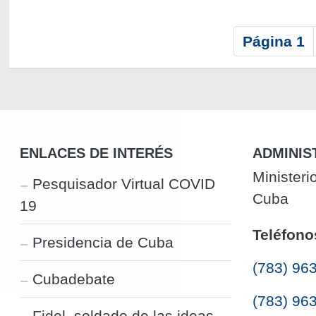
P
Página 1
a
g
i
n
a
c
ENLACES DE INTERÉS
ADMINIS
i
Ministeri
Pesquisador Virtual COVID
ó
Cuba
19
n
Teléfono
Presidencia de Cuba
(783) 96
Cubadebate
(783) 96
Fidel, soldado de las ideas