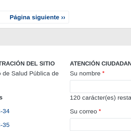
S
Página siguiente ››
i
g
u
i
e
n
TRACIÓN DEL SITIO
ATENCIÓN CIUDADA
t
o de Salud Pública de
Su nombre
e
p
á
s
g
120
carácter(es) resta
i
3-34
Su correo
n
a
3-35