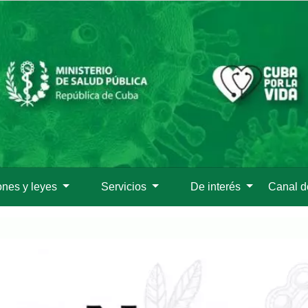
Pasar
al
contenido
principal
ones y leyes
Servicios
De interés
Canal 