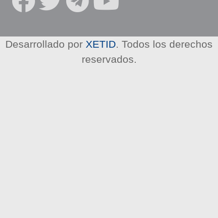
R
E
D
E
Desarrollado por
XETID
. Todos los derechos
S
reservados.
S
O
C
I
A
L
E
S