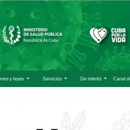
Pasar
al
contenido
principal
ones y leyes
Servicios
De interés
Canal 