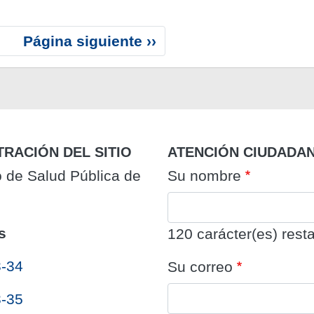
S
Página siguiente ››
i
g
u
i
e
n
TRACIÓN DEL SITIO
ATENCIÓN CIUDADA
t
o de Salud Pública de
Su nombre
e
p
á
s
g
120
carácter(es) resta
i
3-34
Su correo
n
a
3-35