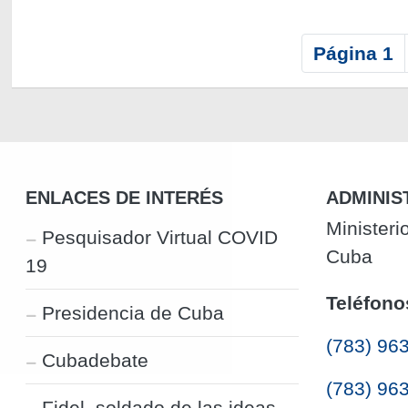
P
Página 1
a
g
i
n
a
c
ENLACES DE INTERÉS
ADMINIS
i
Ministeri
Pesquisador Virtual COVID
ó
Cuba
19
n
Teléfono
Presidencia de Cuba
(783) 96
Cubadebate
(783) 96
Fidel, soldado de las ideas