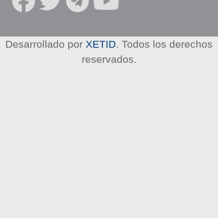
R
E
D
E
Desarrollado por
XETID
. Todos los derechos
S
reservados.
S
O
C
I
A
L
E
S