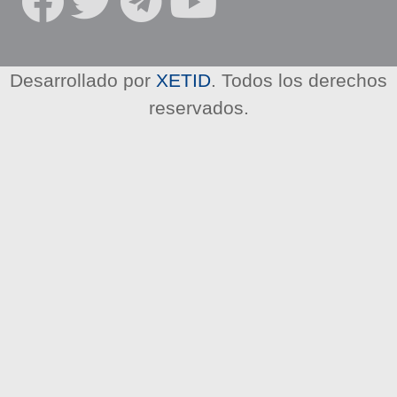
R
E
D
E
Desarrollado por
XETID
. Todos los derechos
S
reservados.
S
O
C
I
A
L
E
S