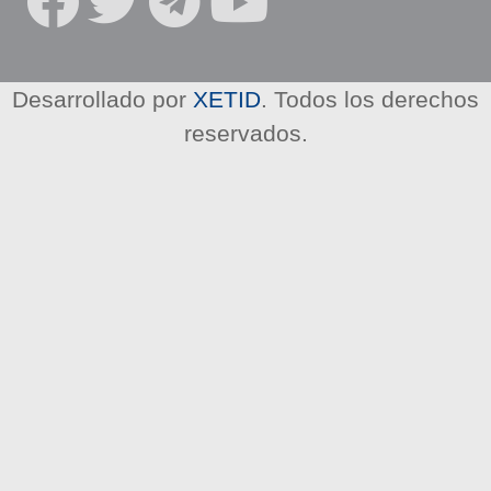
R
E
D
E
Desarrollado por
XETID
. Todos los derechos
S
reservados.
S
O
C
I
A
L
E
S