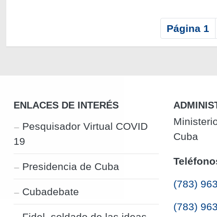
P
Página 1
a
g
i
n
a
c
ENLACES DE INTERÉS
ADMINIS
i
Ministeri
Pesquisador Virtual COVID
ó
Cuba
19
n
Teléfono
Presidencia de Cuba
(783) 96
Cubadebate
(783) 96
Fidel, soldado de las ideas