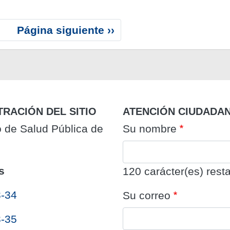
S
Página siguiente ››
i
g
u
i
e
n
TRACIÓN DEL SITIO
ATENCIÓN CIUDADA
t
o de Salud Pública de
Su nombre
e
p
á
s
g
120
carácter(es) resta
i
3-34
Su correo
n
a
3-35