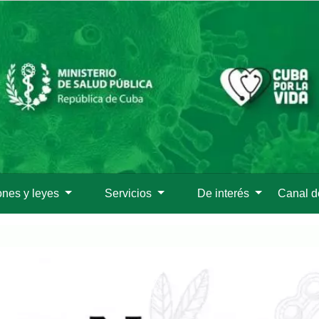
Pasar
al
contenido
principal
ones y leyes
Servicios
De interés
Canal 