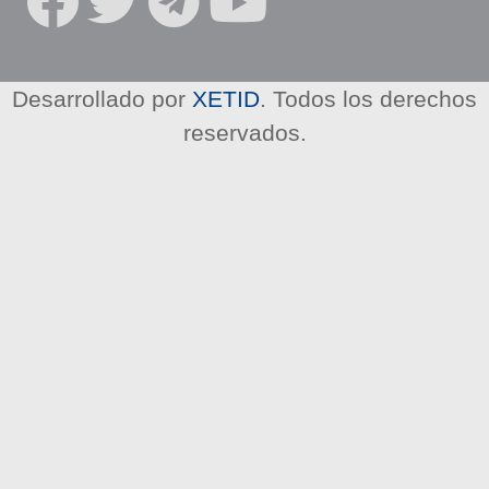
R
E
D
E
Desarrollado por
XETID
. Todos los derechos
S
reservados.
S
O
C
I
A
L
E
S