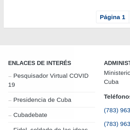
P
Página 1
a
g
i
n
a
c
ENLACES DE INTERÉS
ADMINIS
i
Ministeri
Pesquisador Virtual COVID
ó
Cuba
19
n
Teléfono
Presidencia de Cuba
(783) 96
Cubadebate
(783) 96
Fidel, soldado de las ideas