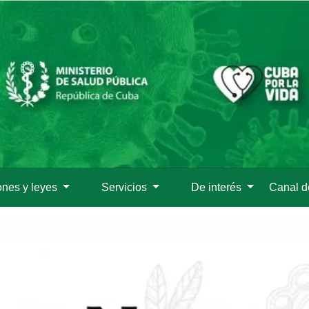
Pasar
al
contenido
principal
ones y leyes
Servicios
De interés
Canal 