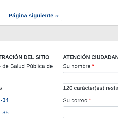
S
Página siguiente ››
i
g
u
i
e
n
TRACIÓN DEL SITIO
ATENCIÓN CIUDADA
t
o de Salud Pública de
Su nombre
e
p
á
s
g
120
carácter(es) resta
i
3-34
Su correo
n
a
3-35