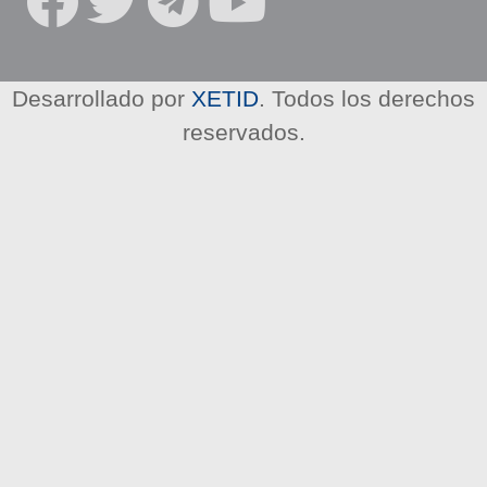
R
E
D
E
Desarrollado por
XETID
. Todos los derechos
S
reservados.
S
O
C
I
A
L
E
S