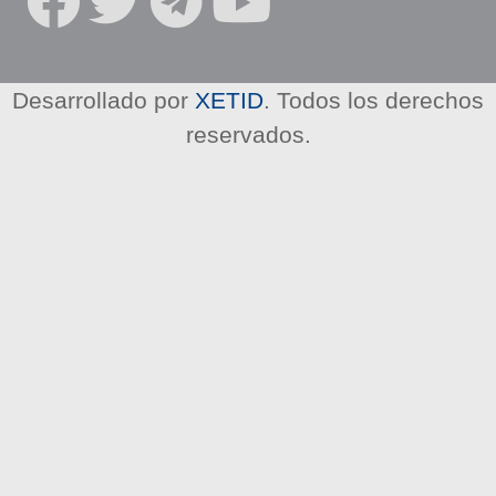
R
E
D
E
Desarrollado por
XETID
. Todos los derechos
S
reservados.
S
O
C
I
A
L
E
S