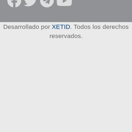
R
E
D
E
Desarrollado por
XETID
. Todos los derechos
S
reservados.
S
O
C
I
A
L
E
S