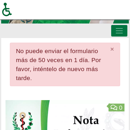
Pasar
al
contenido
principal
×
‎No puede enviar el formulario
más de 50 veces en 1 día. Por
favor, inténtelo de nuevo más
tarde.‎
Inicio
0