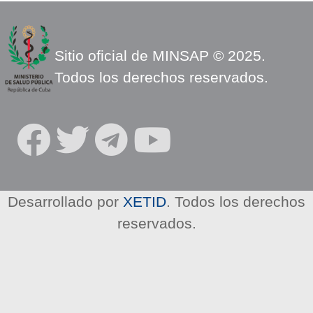
Sitio oficial de MINSAP © 2025.
Todos los derechos reservados.
R
E
D
E
Desarrollado por
XETID
. Todos los derechos
S
reservados.
S
O
C
I
A