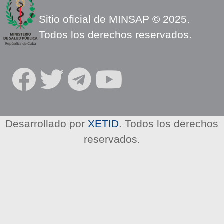
Sitio oficial de MINSAP © 2025.
Todos los derechos reservados.
S
O
C
I
Desarrollado por
XETID
. Todos los derechos
A
reservados.
L
N
E
T
W
O
R